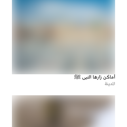
أماكن زارها النبي ﷺ
المدينة