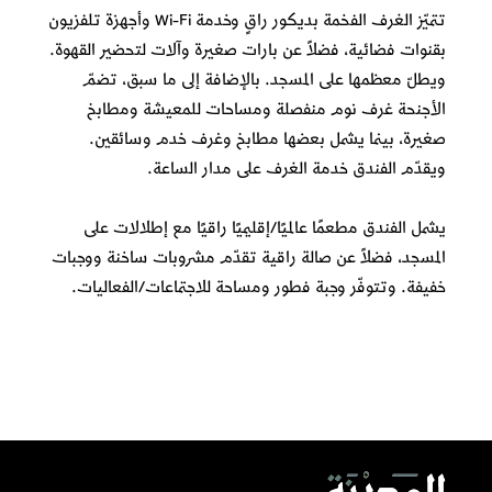
تتميّز الغرف الفخمة بديكور راقٍ وخدمة Wi-Fi وأجهزة تلفزيون
بقنوات فضائية، فضلاً عن بارات صغيرة وآلات لتحضير القهوة.
ويطلّ معظمها على المسجد. بالإضافة إلى ما سبق، تضمّ
الأجنحة غرف نوم منفصلة ومساحات للمعيشة ومطابخ
صغيرة، بينما يشمل بعضها مطابخ وغرف خدم وسائقين.
ويقدّم الفندق خدمة الغرف على مدار الساعة.
يشمل الفندق مطعمًا عالميًا/إقليميًا راقيًا مع إطلالات على
المسجد، فضلاً عن صالة راقية تقدّم مشروبات ساخنة ووجبات
خفيفة. وتتوفّر وجبة فطور ومساحة للاجتماعات/الفعاليات.