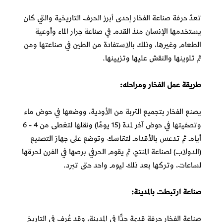
تعدّ حرفة صناعة الفخار
إحدى
أبرز الحرف التاريخية والتي كان
يستخدمها الإنسان منذ القدم في صناعة جرار الماء وأوعية
الطعام وغيرها، وذلك بالاستفادة من الطين في صناعتها ومن
ثم تلوينها والنقش عليها وتزيينها.
طريقة عمل الفخار ومراحله:
يصنع الفخار بتجميع التربة من الأودية، ووضعها في حوض ماء
وتصفيتها في حوض آخر لمدة (15 يومًا) ونقلها لتغطى من 4 - 6
أيام ثم تدعس بالأقدام لتتماسك وتوضع على جهاز التصنيع
(الدولاب) لصناعة المنتج،
ثم يقوم الحرفي برصها
في الفرن لحرقها
لساعات، وتركها بعد ذلك ليوم واحد حتى تبرد.
صناعة ارتبطت بالمدينة:
صناعة الفخار حرفة قديمة جدًّا في المدينة، وقد عُرف في التاريخ